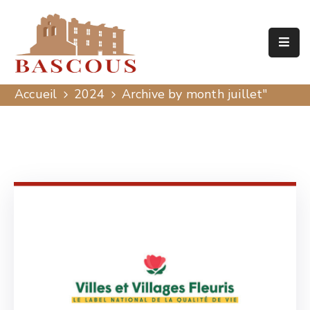
Accueil
Mairie
Accueil
2024
Archive by month juillet"
Patrimoine
Actualités
Agenda
Contact