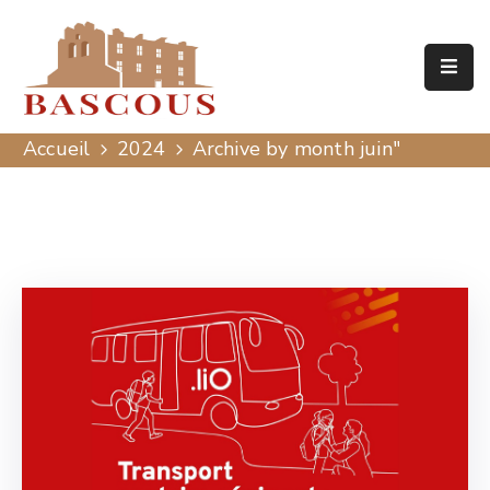
Accueil
Mairie
Accueil
2024
Archive by month juin"
Patrimoine
Actualités
Agenda
Contact